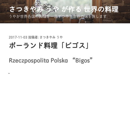
コ
さつきやみ うや が作る 世界の料理
ン
うやが世界各国の料理を一品ずつ作り世界の味を旅します
テ
ン
ツ
投
へ
2017-11-03
投稿者:
さつきやみ うや
稿
ポーランド料理「ビゴス」
ス
日:
キ
ッ
Rzeczpospolita Polska “Bigos”
プ