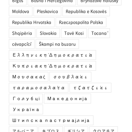
Bigos
Bosna i Hercegovina
Bryndzové halušky
Moldova
Pleskavica
Republika e Kosovës
Republika Hrvatska
Rzeczpospolita Polska
Shqipëria
Slovakia
Tavë Kosi
Tocană
ćevapčići
Škampi na buzaru
Ελληνική Δημοκρατία
Κυπριακή Δημοκρατία
Μουσακάς
σουβλάκι
ταραμοσαλάτα
τζατζίκι
Голубці
Македонија
Україна
Штипска пастрмајлија
アルバニア
キプロス
ギリシア
クロアチア