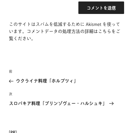
このサイトはスパムを低減するために Akismet を使って
います。
コメントデータの処理方法の詳細はこちらをご
覧ください
。
投
前
前
稿
の
ウクライナ料理「ホルブツィ」
ナ
投
ビ
稿
次
次
ゲ
の
スロバキア料理「ブリンゾヴェー・ハルシュキ」
投
ー
稿
シ
ョ
[PR]