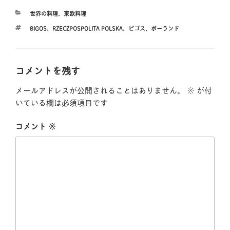
カ
世界の料理
、
東欧料理
テ
タ
BIGOS
、
RZECZPOSPOLITA POLSKA
、
ビゴス
、
ポーランド
ゴ
グ
リ
ー
コメントを残す
メールアドレスが公開されることはありません。
※
が付
いている欄は必須項目です
コメント
※