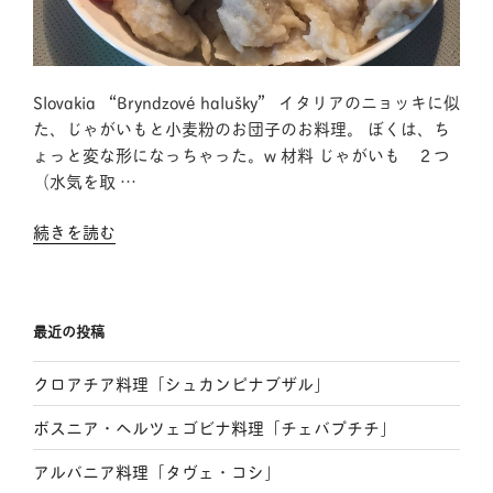
Slovakia “Bryndzové halušky” イタリアのニョッキに似
た、じゃがいもと小麦粉のお団子のお料理。 ぼくは、ち
ょっと変な形になっちゃった。w 材料 じゃがいも ２つ
（水気を取 …
“ス
続きを読む
ロ
バ
キ
最近の投稿
ア
料
クロアチア料理「シュカンピナブザル」
理
「ブ
ボスニア・ヘルツェゴビナ料理「チェバプチチ」
リ
ン
アルバニア料理「タヴェ・コシ」