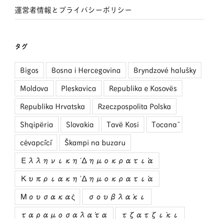
運営者情報とプライバシーポリシー
タグ
Bigos
Bosna i Hercegovina
Bryndzové halušky
Moldova
Pleskavica
Republika e Kosovës
Republika Hrvatska
Rzeczpospolita Polska
Shqipëria
Slovakia
Tavë Kosi
Tocană
ćevapčići
Škampi na buzaru
Ελληνική Δημοκρατία
Κυπριακή Δημοκρατία
Μουσακάς
σουβλάκι
ταραμοσαλάτα
τζατζίκι