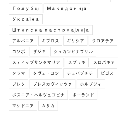
Голубці
Македонија
Україна
Штипска пастрмајлија
アルバニア
キプロス
ギリシア
クロアチア
コソボ
ザジキ
シュカンピナブザル
スティップサンタマリア
スブラキ
スロバキア
タラマ
タヴェ・コシ
チェバプチチ
ビゴス
ブレク
プレスカヴィッツァ
ホルブツィ
ボスニア・ヘルツェゴビナ
ポーランド
マケドニア
ムサカ