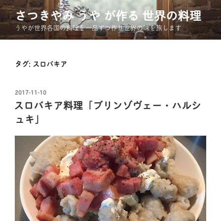
コ
さつきやみ うや が作る 世界の料理
ン
うやが世界各国の料理を一品ずつ作り世界の味を旅します
テ
ン
ツ
タグ:
スロバキア
へ
ス
キ
投
2017-11-10
ッ
稿
スロバキア料理「ブリンゾヴェー・ハルシ
日:
プ
ュキ」