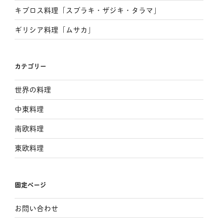
ゾ
キプロス料理「スブラキ・ザジキ・タラマ」
ヴ
ェ
ギリシア料理「ムサカ」
ー・
ハ
ル
カテゴリー
シ
ュ
世界の料理
キ」”
の
中東料理
南欧料理
東欧料理
固定ページ
お問い合わせ